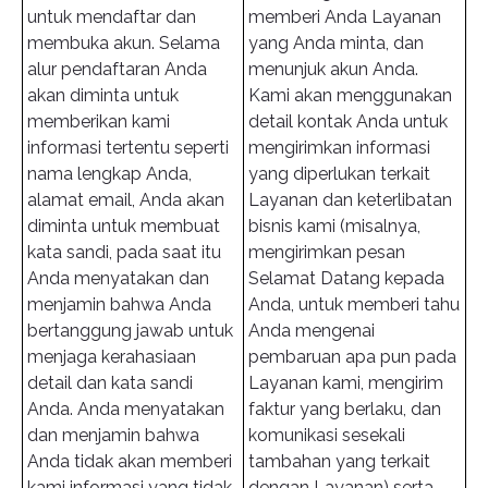
untuk mendaftar dan
memberi Anda Layanan
membuka akun. Selama
yang Anda minta, dan
alur pendaftaran Anda
menunjuk akun Anda.
akan diminta untuk
Kami akan menggunakan
memberikan kami
detail kontak Anda untuk
informasi tertentu seperti
mengirimkan informasi
nama lengkap Anda,
yang diperlukan terkait
alamat email, Anda akan
Layanan dan keterlibatan
diminta untuk membuat
bisnis kami (misalnya,
kata sandi, pada saat itu
mengirimkan pesan
Anda menyatakan dan
Selamat Datang kepada
menjamin bahwa Anda
Anda, untuk memberi tahu
bertanggung jawab untuk
Anda mengenai
menjaga kerahasiaan
pembaruan apa pun pada
detail dan kata sandi
Layanan kami, mengirim
Anda. Anda menyatakan
faktur yang berlaku, dan
dan menjamin bahwa
komunikasi sesekali
Anda tidak akan memberi
tambahan yang terkait
kami informasi yang tidak
dengan Layanan) serta