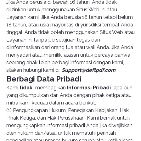
Jika Anda berusia di bawah 16 tahun, Anda tidak
diizinkan untuk menggunakan Situs Web ini atau
Layanan kami. Jika Anda berusia 16 tahun tetapi belum
18 tahun, atau usia mayoritas di yurisdiksi tempat Anda
tinggal, Anda tidak boleh menggunakan Situs Web atau
Layanan ini tanpa persetujuan tegas dan
diinformasikan dari orang tua atau wali Anda. Jika Anda
menyadari atau memiliki alasan untuk percaya bahwa
seorang anak telah berbagi informasi dengan kami,
silakan hubungi kami di:
Support@deftpdf.com
Berbagi Data Pribadi
Kami
tidak
membagikan
Informasi Pribadi
apa pun
yang dikumpulkan dari Anda dengan pihak ketiga atau
mitra kami kecuali dalam acara berikut:
(1) Pengungkapan Hukum, Penegakan Kebijakan, Hak
Pihak Ketiga, dan Hak Perusahaan: Kami berhak untuk
mengungkapkan informasi pribadi Anda jika diwajibkan
oleh hukum dan/atau untuk mematuhi perintah
pengadilan atau proses hukum serupa atau ketika kami