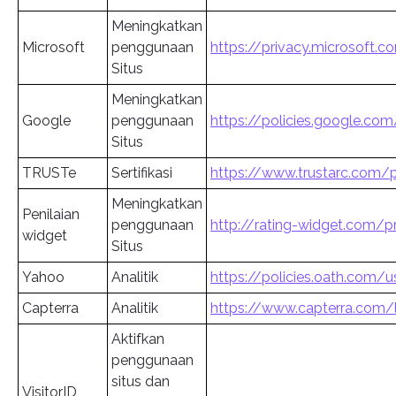
Meningkatkan
Microsoft
penggunaan
https://privacy.microsoft.
Situs
Meningkatkan
Google
penggunaan
https://policies.google.com
Situs
TRUSTe
Sertifikasi
https://www.trustarc.com/p
Meningkatkan
Penilaian
penggunaan
http://rating-widget.com/p
widget
Situs
Yahoo
Analitik
https://policies.oath.com/
Capterra
Analitik
https://www.capterra.com/l
Aktifkan
penggunaan
situs dan
VisitorID