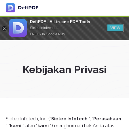
DeftPDF - All-in-one PDF Tools
VIEW
Sictec Infotech Inc.
FREE - In Google Play
Kebijakan Privasi
Sictec Infotech, Inc. (“
Sictec Infotech
”, “
Perusahaan
”, “
kami
” atau “
kami
”) menghormati hak Anda atas