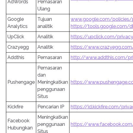
AdWords
Pemasaran
Ulang
Google
Tujuan
www.google.com/policies/p
Analytics
analitik
https://tools.google.com/
UpClick
Analitik
https://upclick.com/privacy
Crazyegg
Analitik
https://www.crazyegg.com
Addthis
Pemasaran
http://www.addthis.com/pri
Pemasaran
dan
Pushengage
Meningkatkan
https://www.pushengage.c
penggunaan
Situs
Kickfire
Pencarian IP
https://id.kickfire.com/priv
Meningkatkan
Facebook
penggunaan
https://www.facebook.com/
Hubungkan
Situs