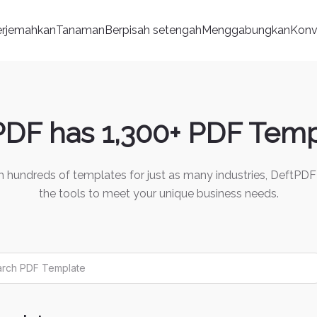
erjemahkan
Tanaman
Berpisah setengah
Menggabungkan
Konv
PDF has 1,300+ PDF Temp
h hundreds of templates for just as many industries, DeftPDF
the tools to meet your unique business needs.