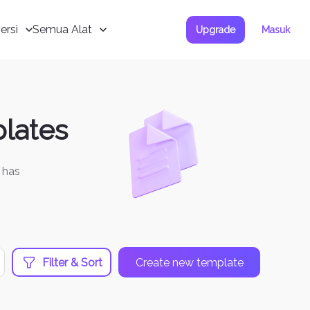
ersi
Semua Alat
Upgrade
Masuk
lates
 has
Filter & Sort
Create new template