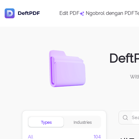
Edit PDF
Ngobrol dengan PDF
T
Deft
Wit
Types
Industries
104
All