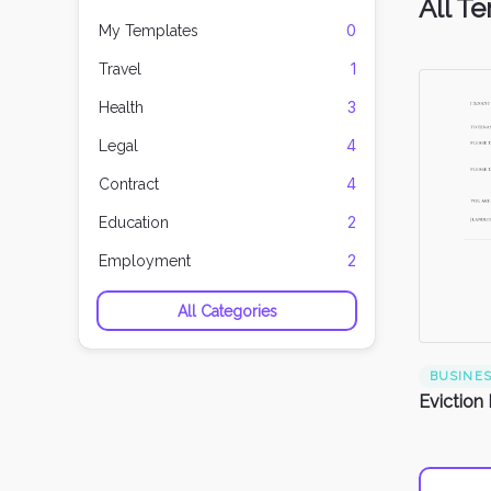
All T
0
My Templates
1
Travel
3
Health
4
Legal
4
Contract
2
Education
2
Employment
All Categories
BUSINE
Eviction