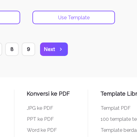
Use Template
8
9
Next
Konversi ke PDF
Template Lib
JPG ke PDF
Templat PDF
PPT ke PDF
100 template te
Word ke PDF
Template berdas