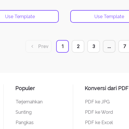
Use Template
Use Template
Prev
1
2
3
...
7
Populer
Konversi dari PDF
Terjemahkan
PDF ke JPG
Sunting
PDF ke Word
Pangkas
PDF ke Excel