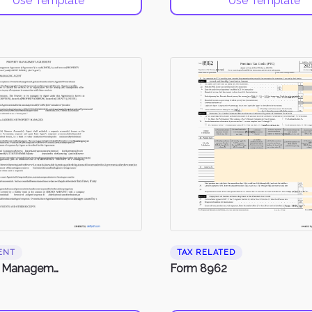
Use Template
Use Template
ENT
TAX RELATED
Property Management Agreement
Form 8962