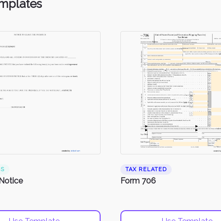
emplates
SS
TAX RELATED
 Notice
Form 706