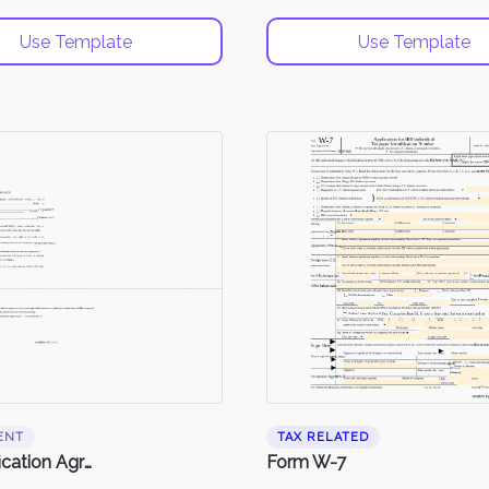
Use Template
Use Template
ENT
TAX RELATED
Indemnification Agreement
Form W-7