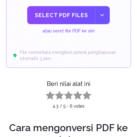
SELECT PDF FILES
atau seret file PDF ke sini
File sementara mengikuti jadwal penghapusan
otomatis 3 jam.
Beri nilai alat ini
1 star
2 stars
3 stars
4 stars
5 stars
4.3
/
5
-
6
votes
Cara mengonversi PDF ke