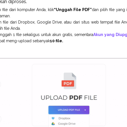
lah diproses.
ile dari komputer Anda, klik
“Unggah File PDF”
dan pilih file yang
laman.
ile dari Dropbox, Google Drive, atau dari situs web tempat file And
h file Anda.
gah 1 file sekaligus untuk akun gratis, sementara
Akun yang Diup
apat meng-upload sebanyak
10 file.