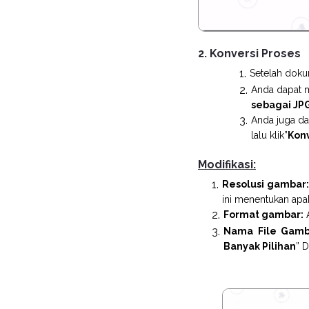
2. Konversi Proses
Setelah doku
Anda dapat m
sebagai JP
Anda juga d
lalu klik”
Konv
Modifikasi:
Resolusi gambar:
ini menentukan apa
Format gambar:
A
Nama File Gamb
Banyak Pilihan
” 