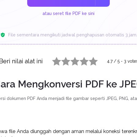
atau seret file PDF ke sini
File sementara mengikuti jadwal penghapusan otomatis 3 jam
Beri nilai alat ini
4.7
/
5
-
3
vote
1 star
2 stars
3 stars
4 stars
5 stars
ara Mengkonversi PDF ke JP
rsi dokumen PDF Anda menjadi file gambar seperti JPEG, PNG, ata
wa file Anda diunggah dengan aman melalui koneksi terenkrip