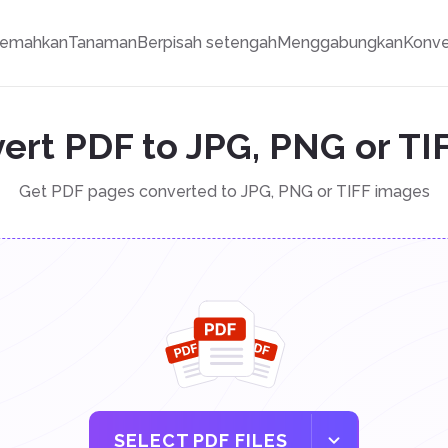
jemahkan
Tanaman
Berpisah setengah
Menggabungkan
Konve
ert PDF to JPG, PNG or TI
Get PDF pages converted to JPG, PNG or TIFF images
SELECT PDF FILES