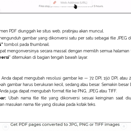
men PDF diunggah ke situs web, pratinjau akan muncul.
engunduh gambar yang dikonversi satu per satu sebagai file JPEG 
G”
tombol pada thumbnail.
apat mengonversinya secara massal dengan memilih semua halaman y
ersi
” ditemukan di bagian tengah bawah layar.
Anda dapat mengubah resolusi gambar ke — 72 DPI, 150 DPI, atau 2
kah gambar harus berukuran kecil, sedang atau besar. Semakin besar D
nda juga dapat mengubah format file ke PNG, JPEG atau TIFF.
ar:
Ubah nama file file yang dikonversi sesuai keinginan saat di
Dan masukan nama file yang disukai pada kotak teks.