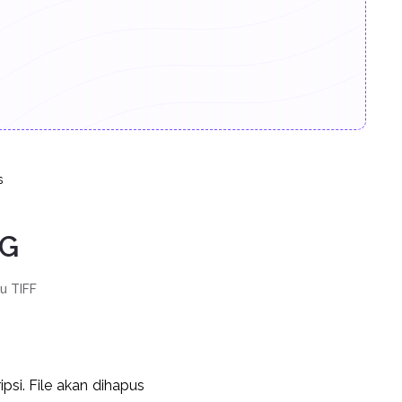
.
s
EG
u TIFF
si. File akan dihapus