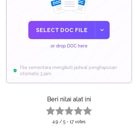
SELECT DOC FILE
or drop DOC here
File sementara mengikuti jadwal penghapusan
otomatis 3 jam.
Beri nilai alat ini
1 star
2 stars
3 stars
4 stars
5 stars
4.9
/
5
-
17
votes