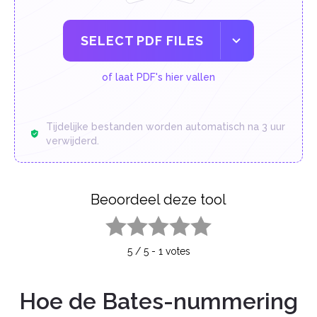
SELECT PDF FILES
of laat PDF's hier vallen
Tijdelijke bestanden worden automatisch na 3 uur
verwijderd.
Beoordeel deze tool
1 star
2 stars
3 stars
4 stars
5 stars
5
/
5
-
1
votes
Hoe de Bates-nummering