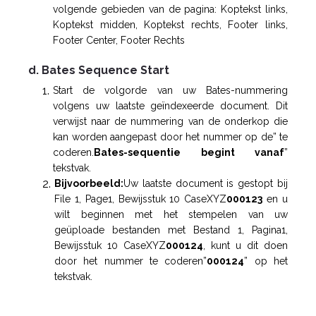
volgende gebieden van de pagina: Koptekst links,
Koptekst midden, Koptekst rechts, Footer links,
Footer Center, Footer Rechts
d. Bates Sequence Start
Start de volgorde van uw Bates-nummering
volgens uw laatste geïndexeerde document. Dit
verwijst naar de nummering van de onderkop die
kan worden aangepast door het nummer op de” te
coderen.
Bates-sequentie begint vanaf
”
tekstvak.
Bijvoorbeeld:
Uw laatste document is gestopt bij
File 1, Page1, Bewijsstuk 10 CaseXYZ
000123
en u
wilt beginnen met het stempelen van uw
geüploade bestanden met Bestand 1, Pagina1,
Bewijsstuk 10 CaseXYZ
000124
, kunt u dit doen
door het nummer te coderen”
000124
” op het
tekstvak.