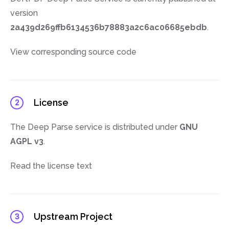
version
2a439d269ffb6134536b78883a2c6ac06685ebdb
.
View corresponding source code
License
2
The Deep Parse service is distributed under
GNU
AGPL v3
.
Read the license text
Upstream Project
3