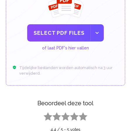
SELECT PDF FILES
of laat PDF's hier vallen
Tijdelijke bestanden worden automatisch na 3 uur
verwijderd.
Beoordeel deze tool
1 star
2 stars
3 stars
4 stars
5 stars
4.4
/
5
-
5
votes