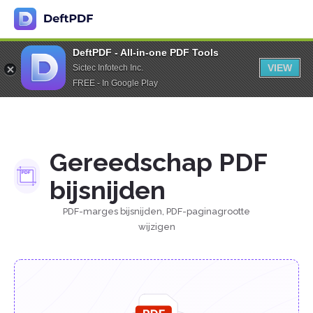
DeftPDF - All-in-one PDF Tools
VIEW
Sictec Infotech Inc.
FREE - In Google Play
Gereedschap PDF
bijsnijden
PDF-marges bijsnijden, PDF-paginagrootte
wijzigen