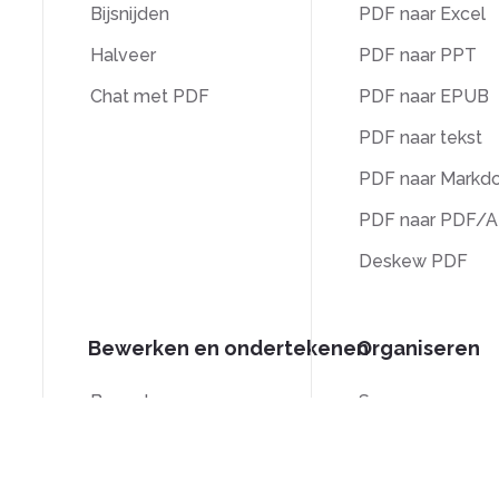
Bijsnijden
PDF naar Excel
Halveer
PDF naar PPT
Chat met PDF
PDF naar EPUB
PDF naar tekst
PDF naar Markd
PDF naar PDF/A
Deskew PDF
Bewerken en ondertekenen
Organiseren
Bewerken
Samenvoegen
Ondertekenen
Splitsen
Bijsnijden
Batesnummerin