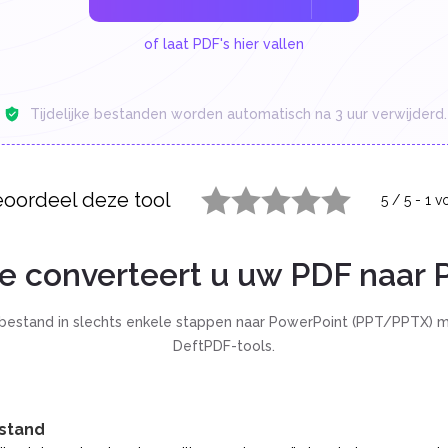
of laat PDF's hier vallen
Tijdelijke bestanden worden automatisch na 3 uur verwijderd.
oordeel deze tool
5
/
5
-
1
vo
1 star
2 stars
3 stars
4 stars
5 stars
e converteert u uw PDF naar 
estand in slechts enkele stappen naar PowerPoint (PPT/PPTX) m
DeftPDF-tools.
estand