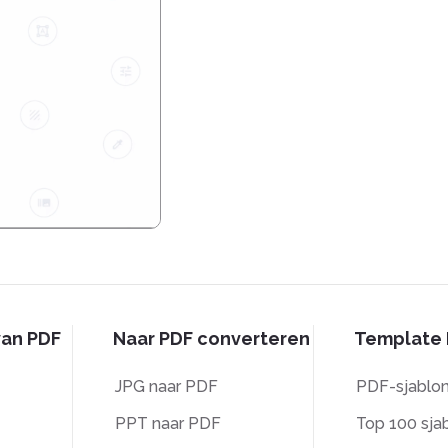
van PDF
Naar PDF converteren
Template 
JPG naar PDF
PDF-sjablo
PPT naar PDF
Top 100 sja