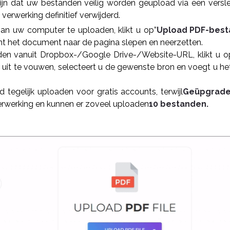
zijn dat uw bestanden veilig worden geüpload via een versle
erwerking definitief verwijderd.
n uw computer te uploaden, klikt u op”
Upload PDF-best
t het document naar de pagina slepen en neerzetten.
aden vanuit Dropbox-/Google Drive-/Website-URL, klikt u op
t uit te vouwen, selecteert u de gewenste bron en voegt u he
d tegelijk uploaden voor gratis accounts, terwijl
Geüpgrade
erwerking en kunnen er zoveel uploaden
10 bestanden.