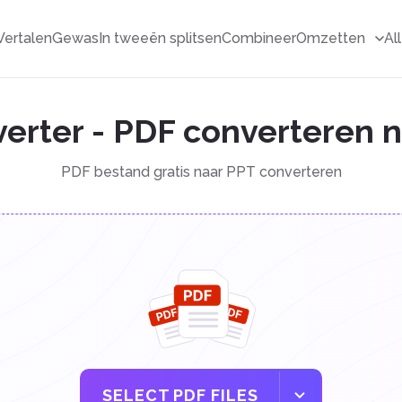
Vertalen
Gewas
In tweeën splitsen
Combineer
Omzetten
Al
erter - PDF converteren 
PDF bestand gratis naar PPT converteren
SELECT PDF FILES