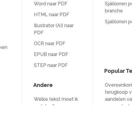
Word naar PDF
Sjablonen p
branche
HTML naar PDF
Sjablonen p
Illustrator (AI) naar
PDF
OCR naar PDF
own
EPUB naar PDF
STEP naar PDF
Popular T
Andere
Overeenkom
terugkoop v
Welke tekst moet ik
aandelen va
vertalen?
vennootsch
Ontgrendelen
W-9-formuli
g
Watermerk
Formulier 