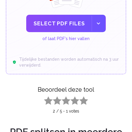
SELECT PDF FILES
of laat PDF's hier vallen
Tijdelijke bestanden worden automatisch na 3 uur
verwijderd.
Beoordeel deze tool
1 star
2 stars
3 stars
4 stars
5 stars
2
/
5
-
1
votes
PDF splitsen in meerdere