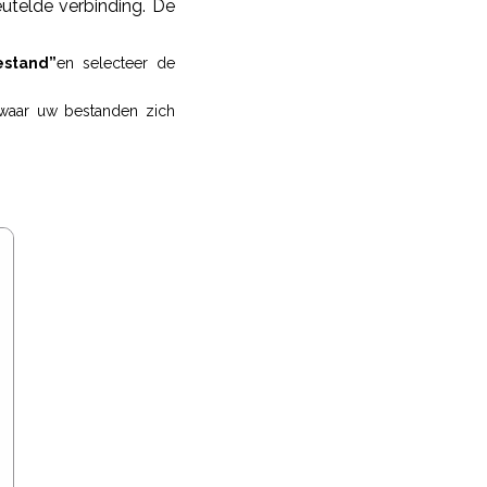
utelde verbinding. De
estand”
en selecteer de
 waar uw bestanden zich