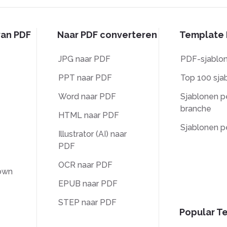
van PDF
Naar PDF converteren
Template 
JPG naar PDF
PDF-sjablo
PPT naar PDF
Top 100 sja
Word naar PDF
Sjablonen p
branche
HTML naar PDF
Sjablonen p
Illustrator (AI) naar
PDF
OCR naar PDF
own
EPUB naar PDF
STEP naar PDF
Popular T