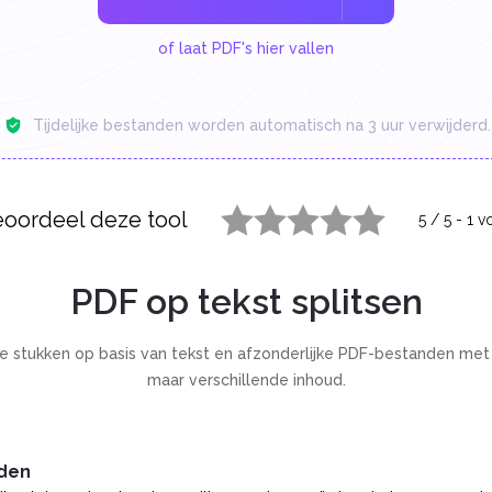
of laat PDF's hier vallen
Tijdelijke bestanden worden automatisch na 3 uur verwijderd.
oordeel deze tool
5
/
5
-
1
vo
1 star
2 stars
3 stars
4 stars
5 stars
PDF op tekst splitsen
re stukken op basis van tekst en afzonderlijke PDF-bestanden met 
maar verschillende inhoud.
nden