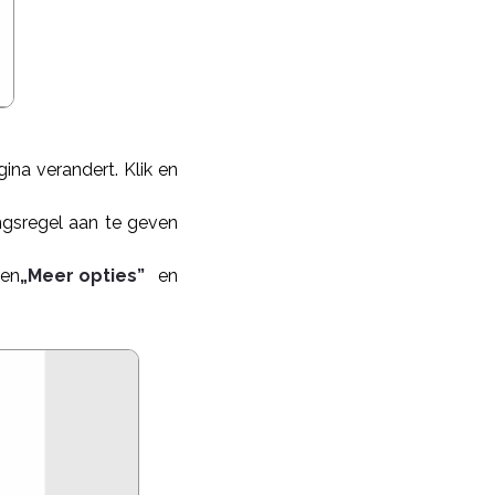
ina verandert. Klik en
ngsregel aan te geven
ken
„Meer opties”
en