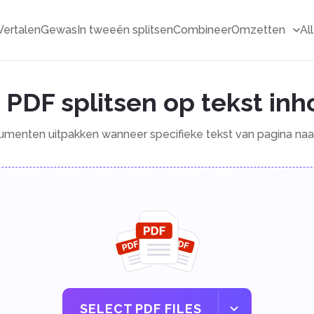
Vertalen
Gewas
In tweeën splitsen
Combineer
Omzetten
Al
PDF splitsen op tekst in
umenten uitpakken wanneer specifieke tekst van pagina naa
SELECT PDF FILES