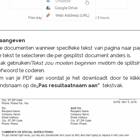
d aangeven
ke documenten wanneer specifieke tekst van pagina naar pag
 tekst te selecteren die per gesplitst document anders is.
vak gebruiken
(Tekst zou moeten beginnen met)
om de splitsi
refwoord te coderen.
 van je PDF aan voordat je het downloadt door te klik
andsnaam op de
„Pas resultaatnaam aan”
tekstvak.