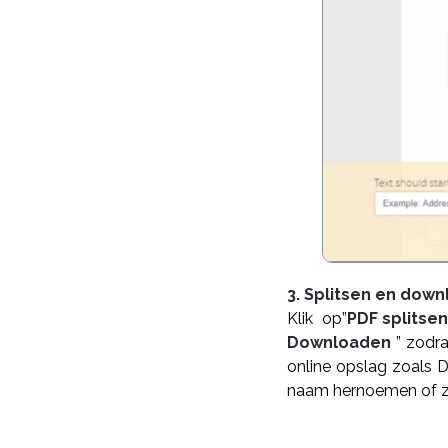
3. Splitsen en dow
Klik op”
PDF splitsen
Downloaden
” zodr
online opslag zoals 
naam hernoemen of z