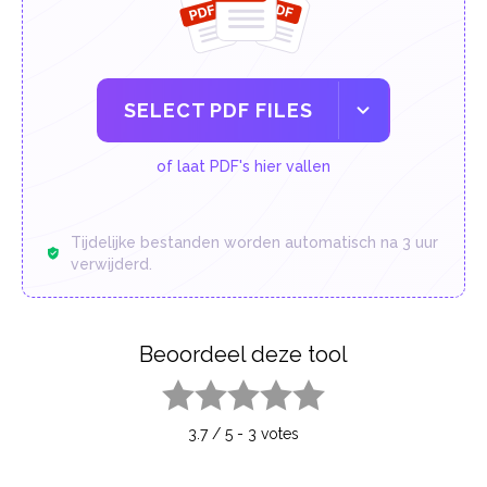
SELECT PDF FILES
of laat PDF's hier vallen
Tijdelijke bestanden worden automatisch na 3 uur
verwijderd.
Beoordeel deze tool
1 star
2 stars
3 stars
4 stars
5 stars
3.7
/
5
-
3
votes