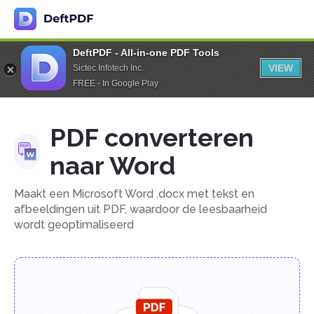
DeftPDF - All-in-one PDF Tools
VIEW
Sictec Infotech Inc.
FREE - In Google Play
PDF converteren
naar Word
Maakt een Microsoft Word .docx met tekst en
afbeeldingen uit PDF, waardoor de leesbaarheid
wordt geoptimaliseerd