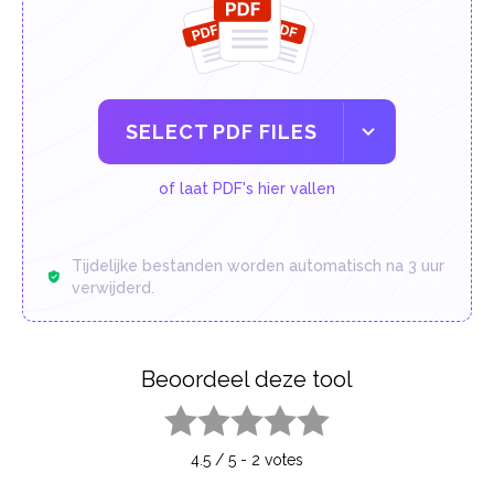
SELECT PDF FILES
of laat PDF's hier vallen
Tijdelijke bestanden worden automatisch na 3 uur
verwijderd.
Beoordeel deze tool
1 star
2 stars
3 stars
4 stars
5 stars
4.5
/
5
-
2
votes