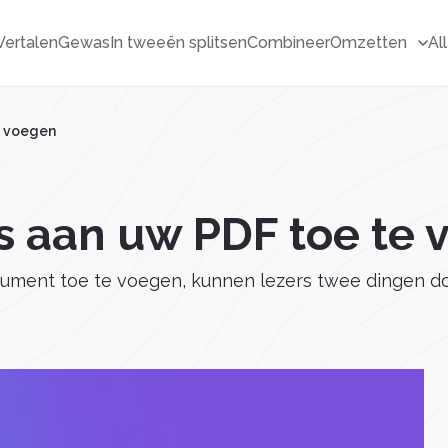
Vertalen
Gewas
In tweeën splitsen
Combineer
Omzetten
Al
e voegen
ks aan uw PDF toe te
ument toe te voegen, kunnen lezers twee dingen d