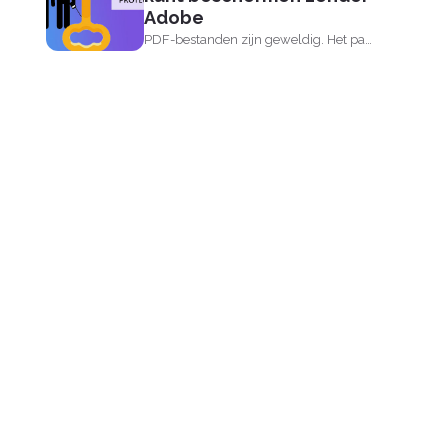
Adobe
PDF-bestanden zijn geweldig. Het past
in dit tijdperk van papierloze...