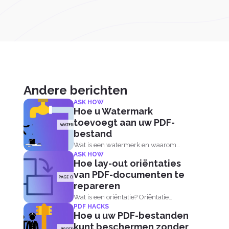
Andere berichten
ASK HOW
Hoe u Watermark
toevoegt aan uw PDF-
bestand
Wat is een watermerk en waarom
ASK HOW
voegen mensen dit toe...
Hoe lay-out oriëntaties
van PDF-documenten te
repareren
Wat is een oriëntatie? Oriëntatie
PDF HACKS
betekent per definitie...
Hoe u uw PDF-bestanden
kunt beschermen zonder