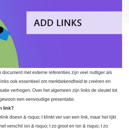
 document met externe referenties zijn veel nuttiger als
 links ook essentieel om merkbekendheid te creëren en
atie verhogen. Over het algemeen zijn links de sleutel tot
f gewoon een eenvoudige presentatie.
n link?
nk doesn & rsquo; t klinkt ver van een link, maar het lijkt
t verschil isn & rsquo; t zo groot en isn & rsquo; t zo