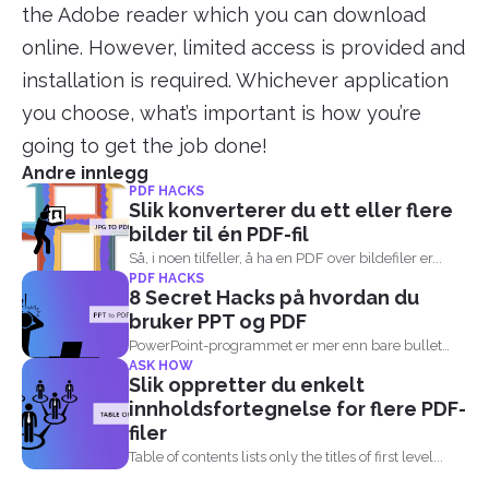
the Adobe reader which you can download
online. However, limited access is provided and
installation is required. Whichever application
you choose, what’s important is how you’re
going to get the job done!
Andre innlegg
PDF HACKS
Slik konverterer du ett eller flere
bilder til én PDF-fil
Så, i noen tilfeller, å ha en PDF over bildefiler er...
PDF HACKS
8 Secret Hacks på hvordan du
bruker PPT og PDF
PowerPoint-programmet er mer enn bare bullet
ASK HOW
poeng, bilder, tekster, bakgrunner...
Slik oppretter du enkelt
innholdsfortegnelse for flere PDF-
filer
Table of contents lists only the titles of first level...