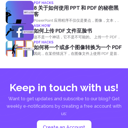
PDF HACKS
8 关于如何使用 PPT 和 PDF 的秘密黑
客
PowerPoint 应用程序不仅仅是要点，图像，文本，背
ASK HOW
景和动画。 你可以在这里学习它与 DeftPDF
如何上传 PDF 文件至脸书
这不是一个神话，它不是不可能的。 上传一个 PDF 文
PDF HACKS
件到 Facebook 可以在某些情况下或某些方式，你可以
如何将一个或多个图像转换为一个 PDF
解决主要的社交媒体 #38 完成; rsquo 的; 不打破他们
因此，在某些情况下，在图像文件上使用 PDF 是首
的规则. &nbsp; 有四种方法可以做到这一点，如果你
选，因为它会成为一些问题的解决方案。 有三种方法
有一个业务页面，它可以做, 一个 Facebook 组或链接.
可以将图像文件转换为一个 PDF 文件：
唐 & rsquo 的; t 打扰试图上传他们的个人资料，因为
所有你 & rsquo 的; 会得到的是通知说，这是不允许的!
#38；非生物安全方案； 为什么要上传 PDF 文件？ 虽
Keep in touch with us!
然图像很棒，它吸引你的朋友和读者到您的个人资
料，PDF...
Want to get updates and subscribe to our blog? Get
weekly e-notifications by creating a free account with
us:
Create an Account