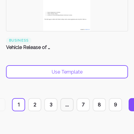
BUSINESS
Vehicle Release of Liability Form
Use Template
1
2
3
...
7
8
9