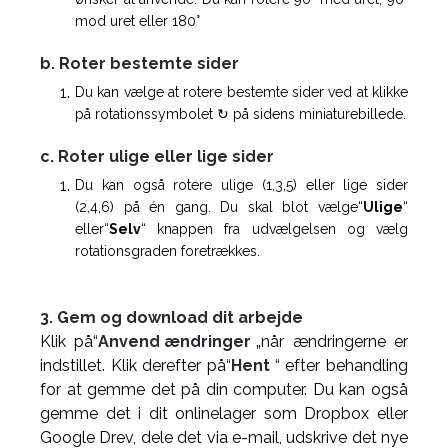
mod uret eller 180°
b. Roter bestemte sider
Du kan vælge at rotere bestemte sider ved at klikke
på rotationssymbolet ↻ på sidens miniaturebillede.
c. Roter ulige eller lige sider
Du kan også rotere ulige (1,3,5) eller lige sider
(2,4,6) på én gang. Du skal blot vælge“
Ulige
“
eller“
Selv
“ knappen fra udvælgelsen og vælg
rotationsgraden foretrækkes.
3. Gem og download dit arbejde
Klik på“
Anvend ændringer
„når ændringerne er
indstillet. Klik derefter på“
Hent
“ efter behandling
for at gemme det på din computer. Du kan også
gemme det i dit onlinelager som Dropbox eller
Google Drev, dele det via e-mail, udskrive det nye