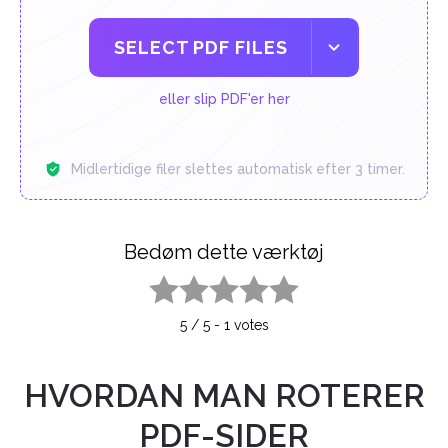
SELECT PDF FILES
eller slip PDF'er her
Midlertidige filer slettes automatisk efter 3 timer.
Bedøm dette værktøj
1 star
2 stars
3 stars
4 stars
5 stars
5
/
5
-
1
votes
HVORDAN MAN ROTERER
PDF-SIDER