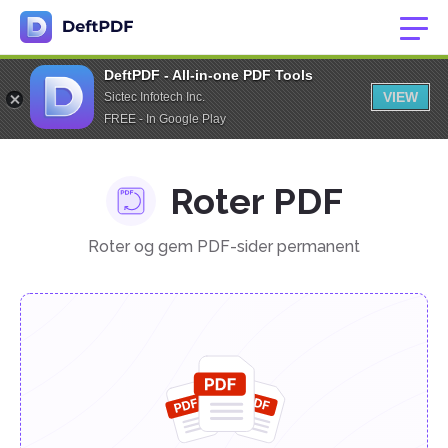
DeftPDF - All-in-one PDF Tools
VIEW
Sictec Infotech Inc.
FREE - In Google Play
Roter PDF
Roter og gem PDF-sider permanent