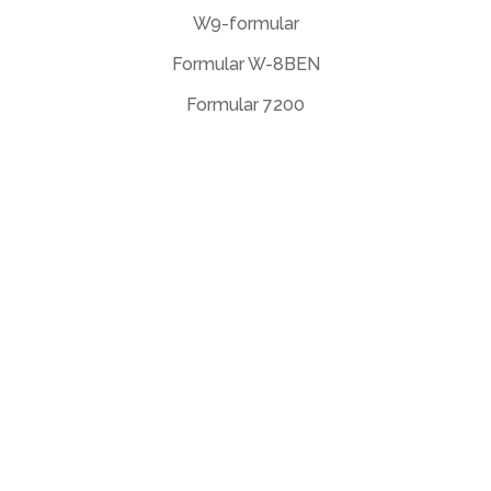
W9-formular
Formular W-8BEN
Formular 7200
Slutbrugerlicensaftale
Fortrolighedspolitik
Brugsbetingelser
support@deftpdf.com
Open Source Notices
Fremstillet i USA
© DeftPDF, bygge PDF-verktøy siden 2013.