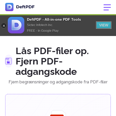
DeftPDF - All-in-one PDF Tools
VIEW
Sictec Infotech Inc.
FREE - In Google Play
Lås PDF-filer op.
Fjern PDF-
adgangskode
Fjern begrænsninger og adgangskode fra PDF-filer