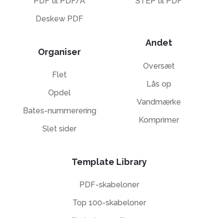
PDF til PDF/A
STEP til PDF
Deskew PDF
Andet
Organiser
Oversæt
Flet
Lås op
Opdel
Vandmærke
Bates-nummerering
Komprimer
Slet sider
Template Library
PDF-skabeloner
Top 100-skabeloner