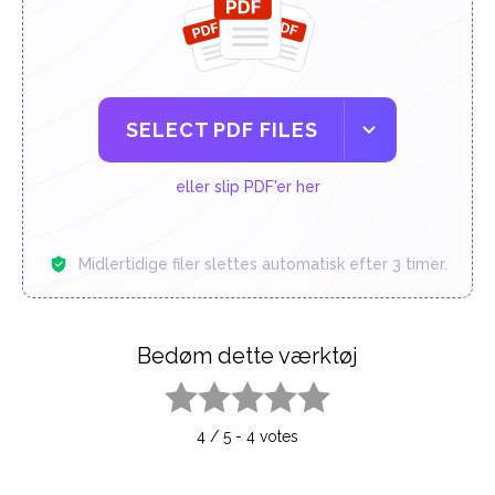
SELECT PDF FILES
eller slip PDF'er her
Midlertidige filer slettes automatisk efter 3 timer.
Bedøm dette værktøj
1 star
2 stars
3 stars
4 stars
5 stars
4
/
5
-
4
votes