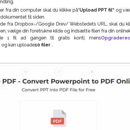
ndling.
ler fra din computer skal du klikke på“
Upload PPT fil“
og væl
dokumentet til siden.
ade fra Dropbox-/Google Drev/ Webstedets URL, skal du klikk
sten, vælge din foretrukne kilde og indsætte filen fra din onlin
e 1 fil ad gangen til gratis konti, mens
Opgradered
 og kan uploade
10 filer
.