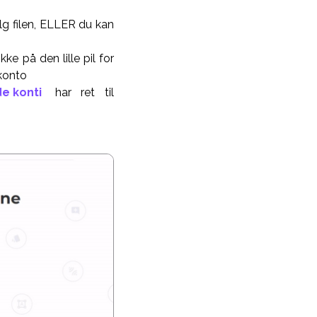
g filen, ELLER du kan
e på den lille pil for
ekonto
e konti
har ret til