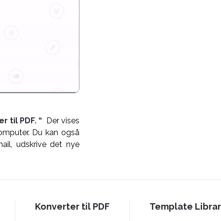
r til PDF. “
Der vises
mputer. Du kan også
ail, udskrive det nye
Konverter til PDF
Template Libra