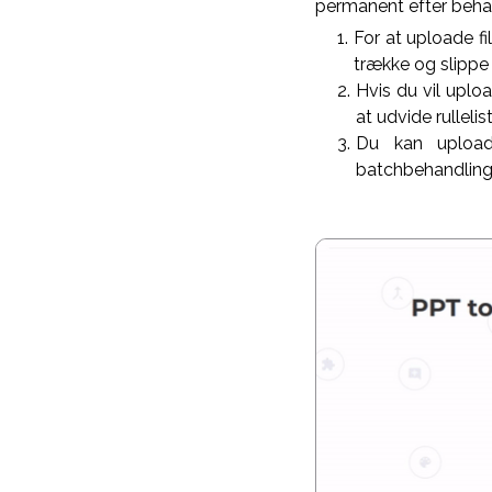
permanent efter beha
For at uploade fi
trække og slippe 
Hvis du vil uplo
at udvide rulleli
Du kan upload
batchbehandling