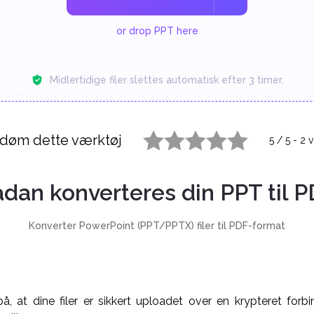
or drop PPT here
Midlertidige filer slettes automatisk efter 3 timer.
døm dette værktøj
5
/
5
-
2
v
1 star
2 stars
3 stars
4 stars
5 stars
dan konverteres din PPT til 
Konverter PowerPoint (PPT/PPTX) filer til PDF-format
, at dine filer er sikkert uploadet over en krypteret forbin