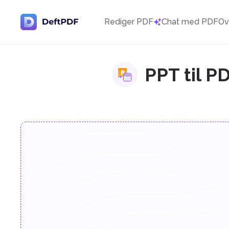
Rediger PDF
Chat med PDF
Ov
PPT til P