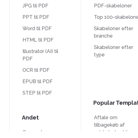
JPG til PDF
PDF-skabeloner
PPT til PDF
Top 100-skabelone
Word til PDF
Skabeloner efter
branche
HTML til PDF
Skabeloner efter
Illustrator (AI) til
type
PDF
OCR til PDF
EPUB til PDF
STEP til PDF
Popular Templa
Andet
Aftale om
tilbagekøb af
Oversæt
selskabets aktier