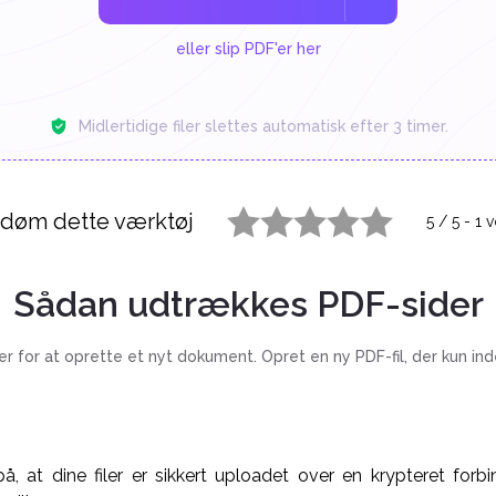
eller slip PDF'er her
Midlertidige filer slettes automatisk efter 3 timer.
døm dette værktøj
5
/
5
-
1
v
1 star
2 stars
3 stars
4 stars
5 stars
Sådan udtrækkes PDF-sider
ler for at oprette et nyt dokument. Opret en ny PDF-fil, der kun ind
, at dine filer er sikkert uploadet over en krypteret forbin