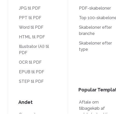
JPG til PDF
PDF-skabeloner
PPT til PDF
Top 100-skabelone
Word til PDF
Skabeloner efter
branche
HTML til PDF
Skabeloner efter
Illustrator (AI) til
type
PDF
OCR til PDF
EPUB til PDF
STEP til PDF
Popular Templa
Andet
Aftale om
tilbagekøb af
Oversæt
selskabets aktier