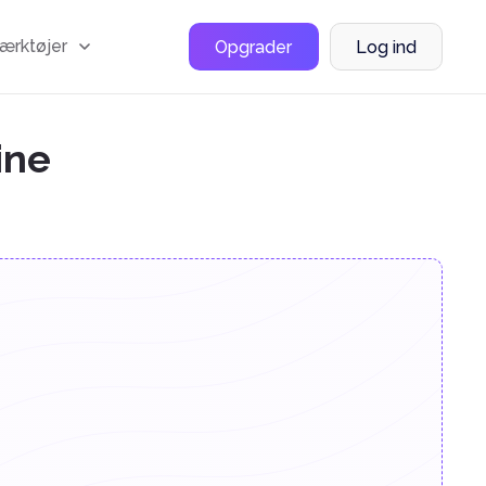
værktøjer
Opgrader
Log ind
ine