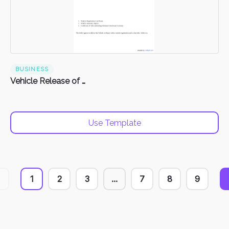
BUSINESS
Vehicle Release of Liability Form
Use Template
1
2
3
...
7
8
9