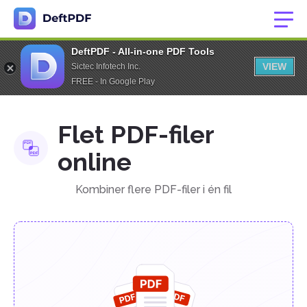
DeftPDF - All-in-one PDF Tools
VIEW
Sictec Infotech Inc.
FREE - In Google Play
Flet PDF-filer
online
Kombiner flere PDF-filer i én fil