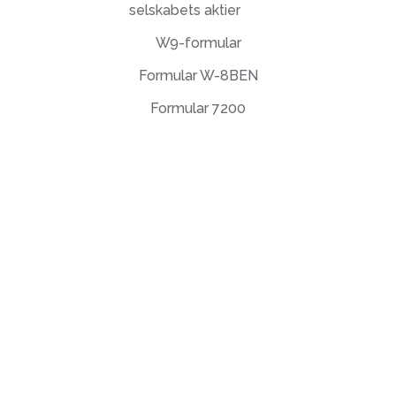
selskabets aktier
W9-formular
Formular W-8BEN
Formular 7200
Slutbrugerlicensaftale
Fortrolighedspolitik
Brugsbetingelser
support@deftpdf.com
Open Source Notices
Fremstillet i USA
© DeftPDF, bygge PDF-verktøy siden 2013.