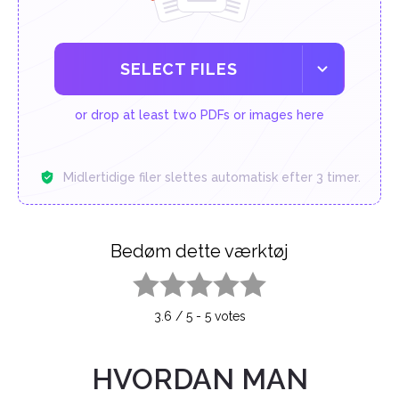
SELECT FILES
or drop at least two PDFs or images here
Midlertidige filer slettes automatisk efter 3 timer.
Bedøm dette værktøj
1 star
2 stars
3 stars
4 stars
5 stars
3.6
/
5
-
5
votes
HVORDAN MAN