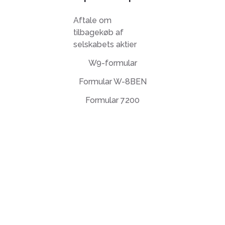
Aftale om
tilbagekøb af
selskabets aktier
W9-formular
Formular W-8BEN
Formular 7200
Slutbrugerlicensaftale
Fortrolighedspolitik
Brugsbetingelser
support@deftpdf.com