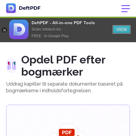
DeftPDF - All-in-one PDF Tools
VIEW
Sictec Infotech Inc.
FREE - In Google Play
Opdel PDF efter
bogmærker
Uddrag kapitler til separate dokumenter baseret på
bogmærkerne i indholdsfortegnelsen