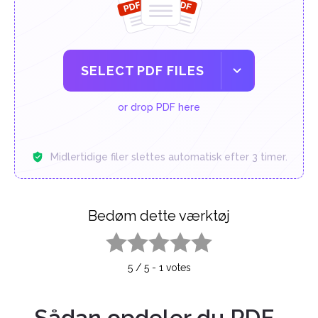
SELECT PDF FILES
or drop PDF here
Midlertidige filer slettes automatisk efter 3 timer.
Bedøm dette værktøj
1 star
2 stars
3 stars
4 stars
5 stars
5
/
5
-
1
votes
Sådan opdeler du PDF-