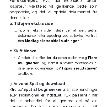
For eksempel:
Hvis det indeholder ordet“
Kapitel
“ værktøjet vil genkende dette som
bogmærke, og det vil opdele dokumentet fra
denne side.
b. Tilføj en ekstra side
Tilføj en ekstra side i slutningen af hvert sæt af
dokumenter efter opdeling ved at tjekke (kontrol)
den“
Medtag ekstra side i slutningen
. “
c. Skift filnavn
Omdøb dine filer, før du downloader. Vælg“
Flere
muligheder
“ og indtast filnavnet foretrækkes til
dine nye dokumenter på“
Tilpas resultatnavn
“
tekstboks.
3. Anvend Split og download
Klik på“
Split af bogmærker
„når alle ændringer
eller indikationer er indstillet. Klik på“
Hent
“ når
det er behandlet for at gemme det på din
computer. Du kan også gemme det i dit