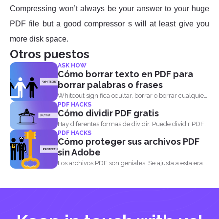
Compressing won’t always be your answer to your huge
PDF file but a good compressor s will at least give you
more disk space.
Otros puestos
ASK HOW
Cómo borrar texto en PDF para
borrar palabras o frases
Whiteout significa ocultar, borrar o borrar cualquier
PDF HACKS
información de...
Cómo dividir PDF gratis
Hay diferentes formas de dividir. Puede dividir PDF
PDF HACKS
por p...
Cómo proteger sus archivos PDF
sin Adobe
Los archivos PDF son geniales. Se ajusta a esta era...