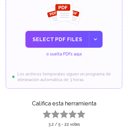
SELECT PDF FILES
o suelta PDFs aquí
Los archivos temporales siguen un programa de
eliminación automática de 3 horas.
Califica esta herramienta
1 star
2 stars
3 stars
4 stars
5 stars
3.2
/
5
-
22
votes