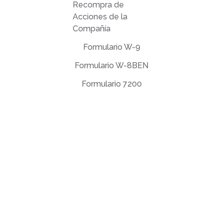
Recompra de
Acciones de la
Compañía
Formulario W-9
Formulario W-8BEN
Formulario 7200
Acuerdo de licencia de usuario final
Política de privacidad
Términos de uso
support@deftpdf.com