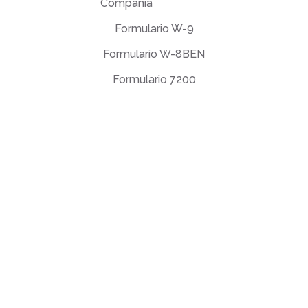
Compañía
Formulario W-9
Formulario W-8BEN
Formulario 7200
Acuerdo de licencia de usuario final
Política de privacidad
Términos de uso
support@deftpdf.com
Open Source Notices
Hecho en EE. UU.
©DeftPDF, creando herramientas PDF