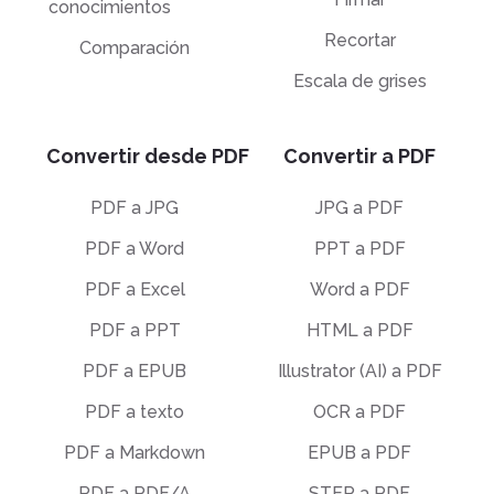
conocimientos
Recortar
Comparación
Escala de grises
Convertir desde PDF
Convertir a PDF
PDF a JPG
JPG a PDF
PDF a Word
PPT a PDF
PDF a Excel
Word a PDF
PDF a PPT
HTML a PDF
PDF a EPUB
Illustrator (AI) a PDF
PDF a texto
OCR a PDF
PDF a Markdown
EPUB a PDF
PDF a PDF/A
STEP a PDF