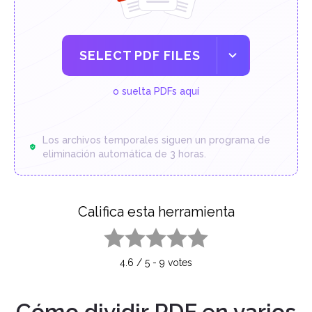
SELECT PDF FILES
o suelta PDFs aquí
Los archivos temporales siguen un programa de
eliminación automática de 3 horas.
Califica esta herramienta
1 star
2 stars
3 stars
4 stars
5 stars
4.6
/
5
-
9
votes
Cómo dividir PDF en varios