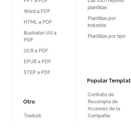
PPT a PDF
Las 100 mejores
plantillas
Word a PDF
Plantillas por
HTML a PDF
industria
Illustrator (AI) a
Plantillas por tipo
PDF
OCR a PDF
EPUB a PDF
STEP a PDF
Popular Templat
Contrato de
Otro
Recompra de
Acciones de la
Traducir
Compañía
Desbloquear
Formulario W-9