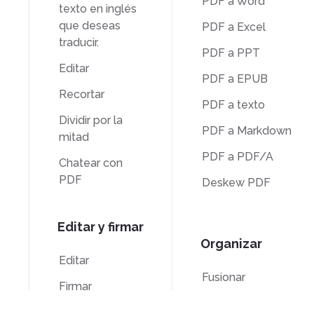
PDF a Word
texto en inglés
que deseas
PDF a Excel
traducir.
PDF a PPT
Editar
PDF a EPUB
Recortar
PDF a texto
Dividir por la
PDF a Markdown
mitad
PDF a PDF/A
Chatear con
PDF
Deskew PDF
Editar y firmar
Organizar
Editar
Fusionar
Firmar
Dividir
Recortar