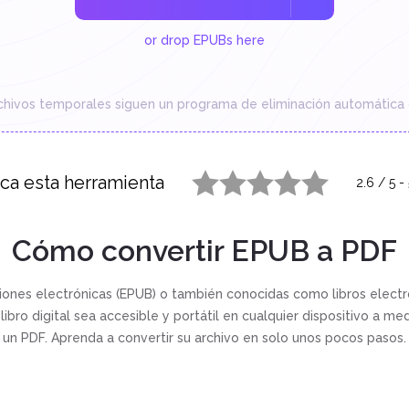
or drop EPUBs here
chivos temporales siguen un programa de eliminación automática 
ica esta herramienta
2.6
/
5
-
1 star
2 stars
3 stars
4 stars
5 stars
Cómo convertir EPUB a PDF
ciones electrónicas (EPUB) o también conocidas como libros elect
libro digital sea accesible y portátil en cualquier dispositivo a me
un PDF. Aprenda a convertir su archivo en solo unos pocos pasos.