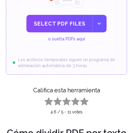
SELECT PDF FILES
o suelta PDFs aquí
Los archivos temporales siguen un programa de
eliminación automática de 3 horas.
Califica esta herramienta
1 star
2 stars
3 stars
4 stars
5 stars
4.6
/
5
-
11
votes
Cómo dividir PDF por texto