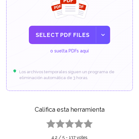
SELECT PDF FILES
o suelta PDFs aquí
Los archivos temporales siguen un programa de
eliminación automática de 3 horas.
Califica esta herramienta
1 star
2 stars
3 stars
4 stars
5 stars
4.2
/
5
-
137
votes