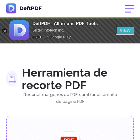
DeftPDF - All-in-one PDF Tools
VIEW
Sictec Infotech Inc.
FREE - In Google Play
Herramienta de
recorte PDF
Recortar márgenes de PDF, cambiar el tamaño
de página PDF