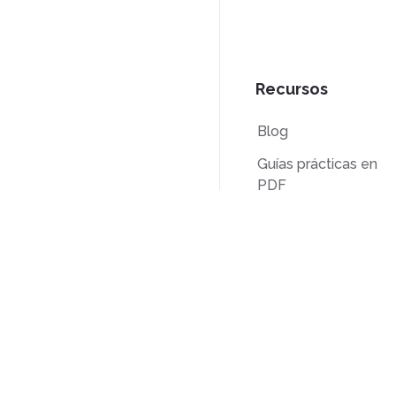
Recursos
Blog
Guías prácticas en
PDF
Base de
conocimientos
Comparación
Hecho en EE. UU.
©DeftPDF, creando herramientas PDF des