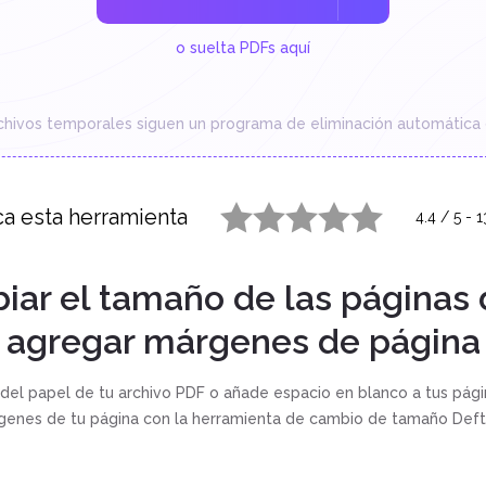
o suelta PDFs aquí
chivos temporales siguen un programa de eliminación automática 
ica esta herramienta
4.4
/
5
-
1
1 star
2 stars
3 stars
4 stars
5 stars
ar el tamaño de las páginas 
agregar márgenes de página
del papel de tu archivo PDF o añade espacio en blanco a tus pági
genes de tu página con la herramienta de cambio de tamaño Deft