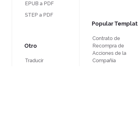
EPUB a PDF
STEP a PDF
Popular Templat
Contrato de
Otro
Recompra de
Acciones de la
Traducir
Compañía
Desbloquear
Formulario W-9
Marca de agua
Formulario W-8BEN
Comprimir
Formulario 7200
inos de
Open Source