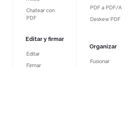
PDF a PDF/A
Chatear con
PDF
Deskew PDF
Editar y firmar
Organizar
Editar
Fusionar
Firmar
Dividir
Recortar
Numeración Bates
Escala de
grises
Eliminar páginas
de
Acuerdo de licencia de usuario
Política de
Térm