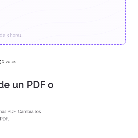
de 3 horas.
30
votes
de un PDF o
nas PDF. Cambia los
PDF.