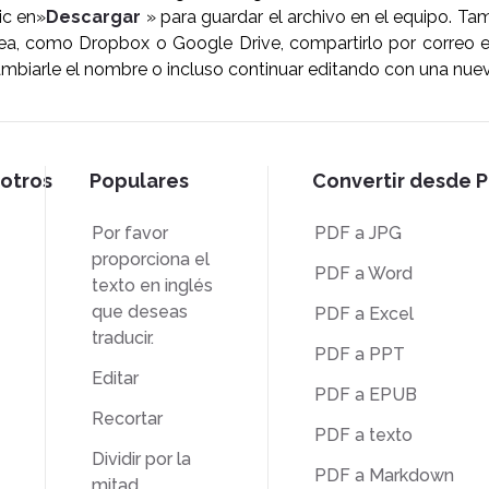
ic en»
Descargar
» para guardar el archivo en el equipo. T
ea, como Dropbox o Google Drive, compartirlo por correo el
biarle el nombre o incluso continuar editando con una nuev
otros
Populares
Convertir desde 
Por favor
PDF a JPG
proporciona el
PDF a Word
texto en inglés
que deseas
PDF a Excel
traducir.
PDF a PPT
Editar
PDF a EPUB
Recortar
PDF a texto
Dividir por la
PDF a Markdown
mitad