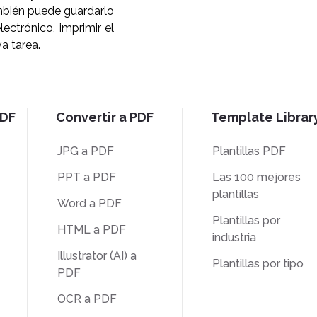
ambién puede guardarlo
ectrónico, imprimir el
a tarea.
PDF
Convertir a PDF
Template Librar
JPG a PDF
Plantillas PDF
PPT a PDF
Las 100 mejores
plantillas
Word a PDF
Plantillas por
HTML a PDF
industria
Illustrator (AI) a
Plantillas por tipo
PDF
OCR a PDF