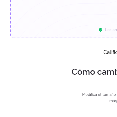
Los ar
Calif
Cómo cambi
Modifica el tamaño 
már