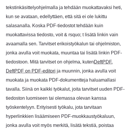
tekstinkäsittelyohjelmalla ja tehdään muokattavaksi heti,
kun se avataan, edellyttäen, että sitä ei ole lukittu
salasanalla. Koska PDF-tiedostot tehdään kuin
muokattavissa tiedosto, voit & rsquo; t lisätä linkin vain
avaamalla sen. Tarvitset erikoistyökalun tai ohjelmiston,
jonka avulla voit muokata, muuntaa tai lisätä linkin PDF-
tiedostoon. Mitä tarvitset on ohjelma, kuten
DeftPDF.
DeftPDF on PDF-editori
ja muunnin, jonka avulla voit
muokata ja muokata PDF-dokumentteja haluamallasi
tavalla. Siinä on kaikki työkalut, joita tarvitset uuden PDF-
tiedoston luomiseen tai olemassa olevan kanssa
työskentelyyn. Erityisesti työkalu, jota tarvitaan
hyperlinkkien lisäämiseen PDF-muokkaustyökaluun,
jonka avulla voit myös merkitä, lisätä tekstiä, poistaa