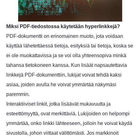
Miksi PDF-tiedostossa käytetään hyperlinkkejä?
PDF-dokumentti on erinomainen muoto, jota voidaan
käyttää lähetettäessä tietoja, esityksiä tai tietoja, koska se
ei ole muokattavissa ja se voi olla yhteensopiva minkä
tahansa tietokoneen kanssa. Kun lisäät napsautettavia
linkkejä PDF-dokumenttiin, lukijat voivat tehdä kaksi
asiaa, joiden avulla he voivat ymmärtää näkymäsi
paremmin.
Interaktiiviset linkit, jotka lisäävät mukavuutta ja
esteettömyyttä, ovat merkittäviä. Lukijoiden on helpompi
ymmärtää, onko linkki lähteeseen, jolloin he voivat käydä
sivustolla, johon viittaat välittömästi. Jos markkinoit