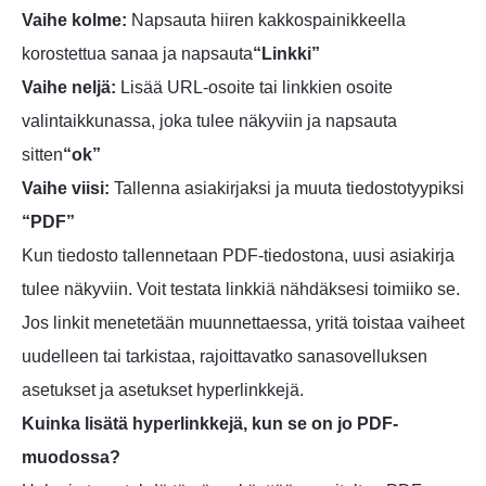
Vaihe kolme:
Napsauta hiiren kakkospainikkeella
korostettua sanaa ja napsauta
“Linkki”
Vaihe neljä:
Lisää URL-osoite tai linkkien osoite
valintaikkunassa, joka tulee näkyviin ja napsauta
sitten
“ok”
Vaihe viisi:
Tallenna asiakirjaksi ja muuta tiedostotyypiksi
“PDF”
Kun tiedosto tallennetaan PDF-tiedostona, uusi asiakirja
tulee näkyviin. Voit testata linkkiä nähdäksesi toimiiko se.
Jos linkit menetetään muunnettaessa, yritä toistaa vaiheet
uudelleen tai tarkistaa, rajoittavatko sanasovelluksen
asetukset ja asetukset hyperlinkkejä.
Kuinka lisätä hyperlinkkejä, kun se on jo PDF-
muodossa?