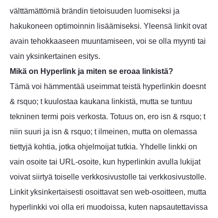
välttämättömiä brändin tietoisuuden luomiseksi ja
hakukoneen optimoinnin lisäämiseksi. Yleensä linkit ovat
avain tehokkaaseen muuntamiseen, voi se olla myynti tai
vain yksinkertainen esitys.
Mikä on Hyperlink ja miten se eroaa linkistä?
Tämä voi hämmentää useimmat teistä hyperlinkin doesnt
& rsquo; t kuulostaa kaukana linkistä, mutta se tuntuu
tekninen termi pois verkosta. Totuus on, ero isn & rsquo; t
niin suuri ja isn & rsquo; t ilmeinen, mutta on olemassa
tiettyjä kohtia, jotka ohjelmoijat tutkia. Yhdelle linkki on
vain osoite tai URL-osoite, kun hyperlinkin avulla lukijat
voivat siirtyä toiselle verkkosivustolle tai verkkosivustolle.
Linkit yksinkertaisesti osoittavat sen web-osoitteen, mutta
hyperlinkki voi olla eri muodoissa, kuten napsautettavissa