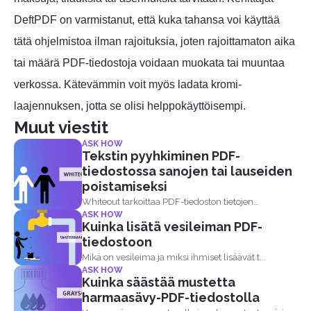
DeftPDF on varmistanut, että kuka tahansa voi käyttää
tätä ohjelmistoa ilman rajoituksia, joten rajoittamaton aika
tai määrä PDF-tiedostoja voidaan muokata tai muuntaa
verkossa. Kätevämmin voit myös ladata kromi-
laajennuksen, jotta se olisi helppokäyttöisempi.
Muut viestit
ASK HOW
Tekstin pyyhkiminen PDF-
tiedostossa sanojen tai lauseiden
poistamiseksi
Whiteout tarkoittaa PDF-tiedoston tietojen
ASK HOW
piilottamista, tyhjenmistä tai poistamista. Termi
Kuinka lisätä vesileiman PDF-
whiteout...
tiedostoon
Mikä on vesileima ja miksi ihmiset lisäävät t...
ASK HOW
Kuinka säästää mustetta
harmaasävy-PDF-tiedostolla