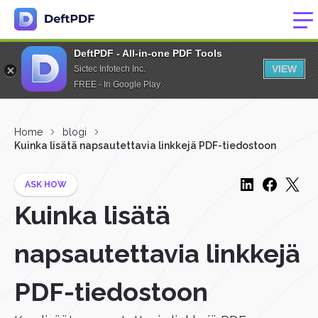
DeftPDF - All-in-one PDF Tools
VIEW
Sictec Infotech Inc.
FREE - In Google Play
Home
blogi
Kuinka lisätä napsautettavia linkkejä PDF-tiedostoon
ASK HOW
Kuinka lisätä
napsautettavia linkkejä
PDF-tiedostoon