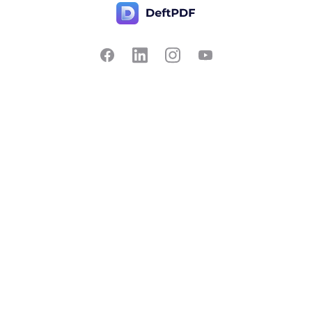
Ota meihin yhteyttä
Suosittu
Hinnoittelu
Käännä
Palaute
Muokkaa
Ehdota ominaisuutta
Rajaa
Ilmoita virheestä
Jaa puoliksi
Keskustele PDF-
tiedoston kanssa