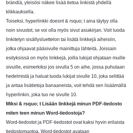
brändiä, yleisösi näkee lisää tietoa linkistä yhdellä
klikkauksella.
Toiseksi, hyperlinkki doesnt & rsquo; t aina täytyy olla
noin sivustot, se voi olla myös sivut asiakirjan. Voit luoda
linkitetyn sisällysluettelon tai lisätä linkkejä aiheisiin,
jotka ohjaavat pääsivulle mainittuja lähteitä. Joissain
esityksissä on myös linkkejä, joilla lukijat ohjataan muille
sivuille, esimerkiksi jos sivulla 5 on aihe, jossa puhutaan
hedelmistä ja haluat tuoda lukijat sivulle 10, joka selittää
ja antaa lisätietoja banaaneista, voit tehdä sen lisäämällä
hyperlinkin, joka tuo ne sivulle 10.
Miksi & rsquo; t Lisään linkkejä minun PDF-tiedosto
miten teen minun Word-tiedostoja?
Word-tiedostot ja PDF-tiedostot ovat kaksi hyvin erilaista
tiedostomuotoa. Word-tiedostot avataan