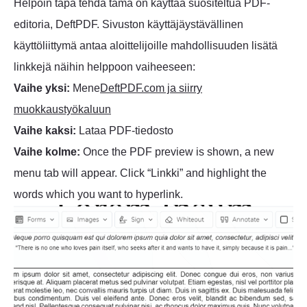
Helpoin tapa tehdä tämä on käyttää suositeltua PDF-
editoria, DeftPDF. Sivuston käyttäjäystävällinen
käyttöliittymä antaa aloittelijoille mahdollisuuden lisätä
linkkejä näihin helppoon vaiheeseen:
Vaihe yksi:
Mene
DeftPDF.com ja siirry
muokkaustyökaluun
Vaihe kaksi:
Lataa PDF-tiedosto
Vaihe kolme:
Once the PDF preview is shown, a new
menu tab will appear. Click “Linkki” and highlight the
words which you want to hyperlink.