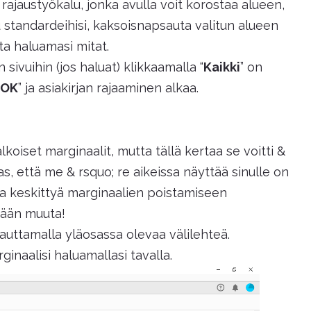
ajaustyökalu, jonka avulla voit korostaa alueen,
 standardeihisi, kaksoisnapsauta valitun alueen
ta haluamasi mitat.
sivuihin (jos haluat) klikkaamalla “
Kaikki
” on
OK
” ja asiakirjan rajaaminen alkaa.
lkoiset marginaalit, mutta tällä kertaa se voitti &
s, että me & rsquo; re aikeissa näyttää sinulle on
a keskittyä marginaalien poistamiseen
tään muuta!
uttamalla yläosassa olevaa välilehteä.
inaalisi haluamallasi tavalla.