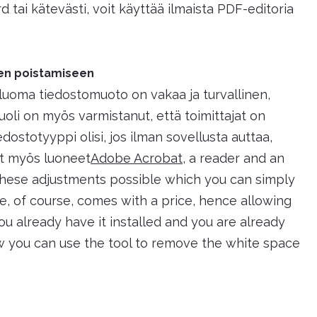
tai kätevästi, voit käyttää ilmaista PDF-editoria
jen poistamiseen
luoma tiedostomuoto on vakaa ja turvallinen,
oli on myös varmistanut, että toimittajat on
dostotyyppi olisi, jos ilman sovellusta auttaa,
at myös luoneet
Adobe Acrobat
, a reader and an
 these adjustments possible which you can simply
, of course, comes with a price, hence allowing
 you already have it installed and you are already
ow you can use the tool to remove the white space