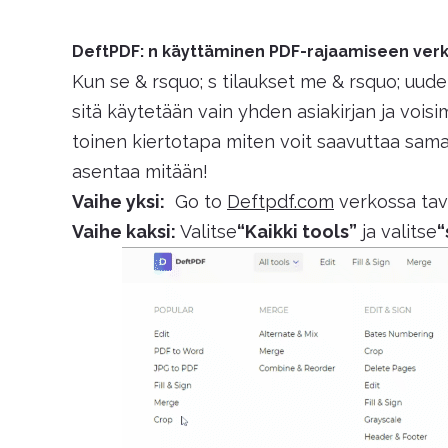
DeftPDF: n käyttäminen PDF-rajaamiseen ver
Kun se & rsquo; s tilaukset me & rsquo; uude
sitä käytetään vain yhden asiakirjan ja vois
toinen kiertotapa miten voit saavuttaa sama
asentaa mitään!
Vaihe yksi:
Go to
Deftpdf.com
verkossa tava
Vaihe kaksi:
Valitse
“Kaikki tools”
ja valitse
“