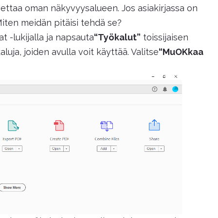
settaa oman näkyvyysalueen. Jos asiakirjassa on
 Miten meidän pitäisi tehdä se?
-lukijalla ja napsauta
“Työkalut”
toissijaisen
uja, joiden avulla voit käyttää. Valitse
“MuOKkaa