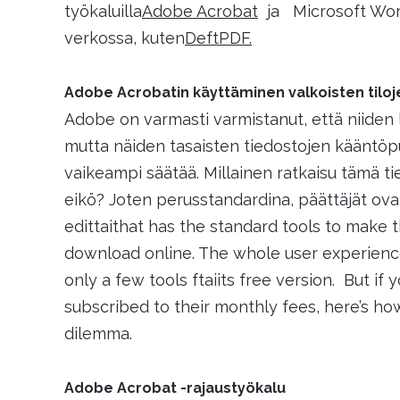
työkaluilla
Adobe Acrobat
ja Microsoft Word 
verkossa, kuten
DeftPDF.
Adobe Acrobatin käyttäminen valkoisten tilo
Adobe on varmasti varmistanut, että niiden 
mutta näiden tasaisten tiedostojen kääntöpu
vaikeampi säätää. Millainen ratkaisu tämä tie
eikö? Joten perusstandardina, päättäjät ov
edittaithat has the standard tools to make
download online. The whole user experience
only a few tools ftaiits free version. But if
subscribed to their monthly fees, here’s h
dilemma.
Adobe Acrobat -rajaustyökalu