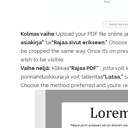
Kolmas vaihe:
Upload your PDF file online j
asiakirja”
tai
“Rajaa sivut erikseen.”
Choose 
be cropped the same way. Once it’s on previ
wish to be visible.
Vaihe neljä:
Klikkaa
“Rajaa PDF”
, jotta voit 
ponnahdusikkuna ja voit tallentaa
“Lataa,”
s
Choose the method preferred and you’re re