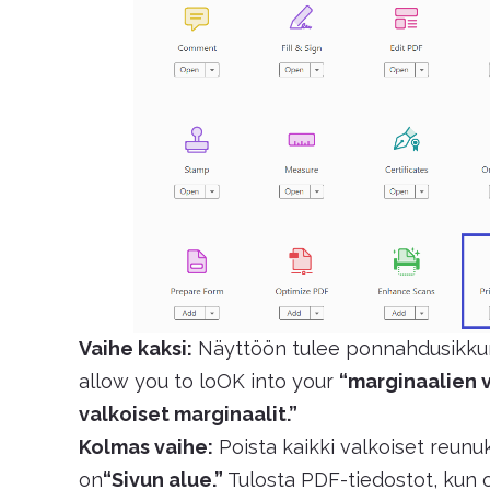
Vaihe kaksi:
Näyttöön tulee ponnahdusikkun
allow you to loOK into your
“marginaalien v
valkoiset marginaalit.”
Kolmas vaihe:
Poista kaikki valkoiset reunuk
on
“Sivun alue.”
Tulosta PDF-tiedostot, kun o