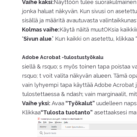
Vaihe kaksi:
Näyttöön tulee suorakulmainen r
jonka haluat näkyvän. Kun sivusi on asetettu
sisällä ja määritä avautuvasta valintaikkunas
Kolmas vaihe:
Käytä näitä muutOKsia kaikkiin 
“
Sivun alue
.” Kun kaikki on asetettu, klikkaa “
Adobe Acrobat -tulostustyökalu
siellä & rsquo; s myös toinen tapa poistaa va
rsquo; t voit valita näkyvän alueen. Tämä opa
vain lyhyempi tapa käyttää Adobe Acrobat j
tulostettaessa & ndash; vain marginaalit, mi
Vaihe yksi:
Avaa
“Työkalut”
uudelleen napsa
Klikkaa
“Tulosta tuotanto”
asettaaksesi marg