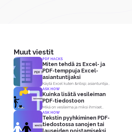
Muut viestit
PDF HACKS
Miten tehdä 21 Excel- ja
PDF-temppuja Excel-
asiantuntijaksi
Käytä Excel kuten &nbsp; asiantuntija
ASK HOW
näitä temppuja ja...
Kuinka lisätä vesileiman
PDF-tiedostoon
Mikä on vesileima ja miksi ihmiset
ASK HOW
lisäävät t...
Tekstin pyyhkiminen PDF-
tiedostossa sanojen tai
lauseiden poistamiseksi