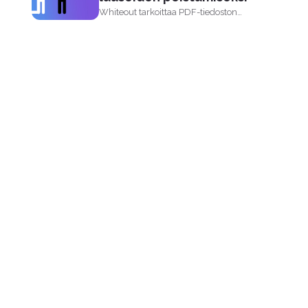
Whiteout tarkoittaa PDF-tiedoston
tietojen piilottamista, tyhjenmistä tai
poistamista. Termi whiteout...