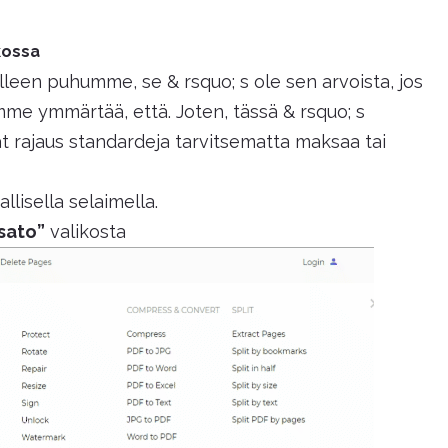
kossa
lleen puhumme, se & rsquo; s ole sen arvoista, jos
imme ymmärtää, että. Joten, tässä & rsquo; s
t rajaus standardeja tarvitsematta maksaa tai
llisella selaimella.
sato”
valikosta