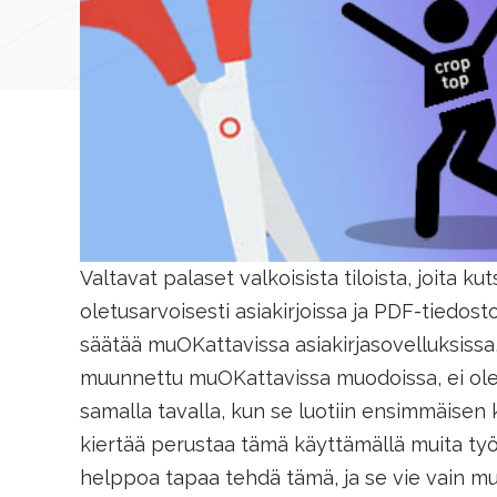
Valtavat palaset valkoisista tiloista, joita k
oletusarvoisesti asiakirjoissa ja PDF-tiedost
säätää muOKattavissa asiakirjasovelluksissa
muunnettu muOKattavissa muodoissa, ei ole m
samalla tavalla, kun se luotiin ensimmäisen k
kiertää perustaa tämä käyttämällä muita työka
helppoa tapaa tehdä tämä, ja se vie vain mu