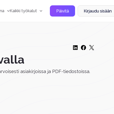
na
Kaikki työkalut
Päivitä
Kirjaudu sisään
valla
rvoisesti asiakirjoissa ja PDF-tiedostoissa.