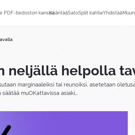
e PDF-tiedoston kanssa
Kääntää
Sato
Split kahtia
Yhdistää
Muun
tavalla
 neljällä helpolla ta
utsutaan marginaaleiksi tai reunoiksi, asetetaan oletusa
 säätää muOKattavissa asiaki...