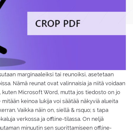
utsutaan marginaaleiksi tai reunoiksi, asetetaan
oissa. Nämä reunat ovat valinnaisia ja niitä voidaan
, kuten Microsoft Word, mutta jos tiedosto on jo
itään keinoa lukija voi säätää näkyviä alueita
erran. Vaikka näin on, siellä & rsquo; s tapa
luja verkossa ja offline-tilassa. On neljä
utaman minuutin sen suorittamiseen offline-