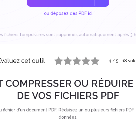
ou déposez des PDF ici
es fichiers temporaires sont supprimés automatiquement après 3 h
Évaluez cet outil
4
/
5
-
18
vot
1 star
2 stars
3 stars
4 stars
5 stars
COMPRESSER OU RÉDUIRE 
DE VOS FICHIERS PDF
du fichier d'un document PDF. Réduisez un ou plusieurs fichiers PD
données.