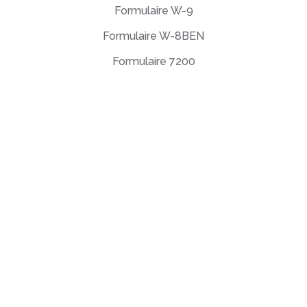
Formulaire W-9
Formulaire W-8BEN
Formulaire 7200
Contrat de licence utilisateur final
Politique de confidentialité
Conditions d'utilisation
support@deftpdf.com
Open Source Notices
Fabriqué aux États-Unis
©DeftPDF, créateur d'outils PDF
depuis 2013.