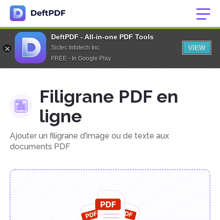
DeftPDF - All-in-one PDF Tools
VIEW
Sictec Infotech Inc.
FREE - In Google Play
Filigrane PDF en
ligne
Ajouter un filigrane d'image ou de texte aux
documents PDF