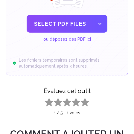
SELECT PDF FILES
ou déposez des PDF ici
Les fichiers temporaires sont supprimés
automatiquement après 3 heures.
Évaluez cet outil
1 star
2 stars
3 stars
4 stars
5 stars
1
/
5
-
1
votes
COMMENT AJOUTER UN