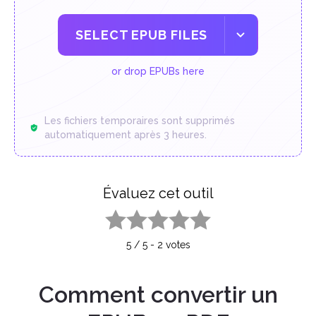
SELECT EPUB FILES
or drop EPUBs here
Les fichiers temporaires sont supprimés
automatiquement après 3 heures.
Évaluez cet outil
1 star
2 stars
3 stars
4 stars
5 stars
5
/
5
-
2
votes
Comment convertir un