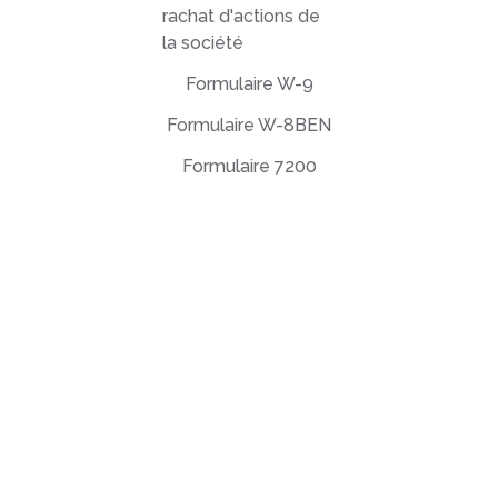
rachat d'actions de
la société
Formulaire W-9
Formulaire W-8BEN
Formulaire 7200
Contrat de licence utilisateur final
Politique de confidentialité
Conditions d'utilisation
support@deftpdf.com
Open Source Notices