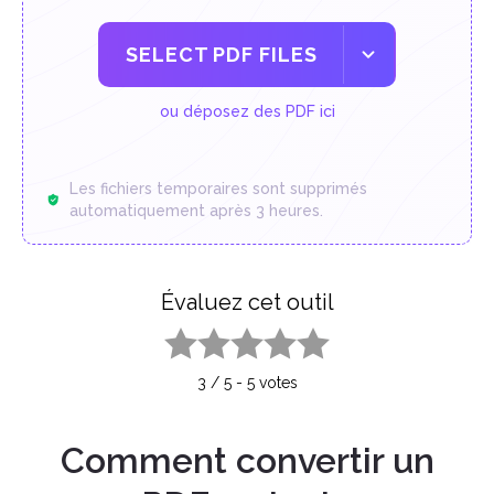
SELECT PDF FILES
ou déposez des PDF ici
Les fichiers temporaires sont supprimés
automatiquement après 3 heures.
Évaluez cet outil
1 star
2 stars
3 stars
4 stars
5 stars
3
/
5
-
5
votes
Comment convertir un