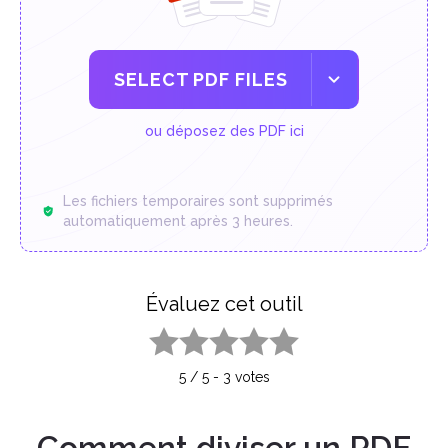
SELECT PDF FILES
ou déposez des PDF ici
Les fichiers temporaires sont supprimés
automatiquement après 3 heures.
Évaluez cet outil
1 star
2 stars
3 stars
4 stars
5 stars
5
/
5
-
3
votes
Comment diviser un PDF