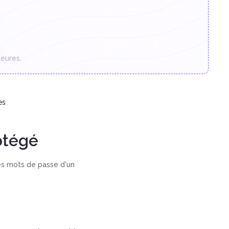
eures.
es
otégé
es mots de passe d'un