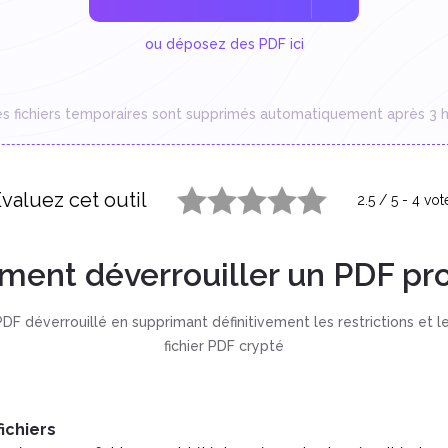
ou déposez des PDF ici
es fichiers temporaires sont supprimés automatiquement après 3 h
valuez cet outil
2.5
/
5
-
4
vot
1 star
2 stars
3 stars
4 stars
5 stars
ent déverrouiller un PDF pr
F déverrouillé en supprimant définitivement les restrictions et l
fichier PDF crypté
ichiers