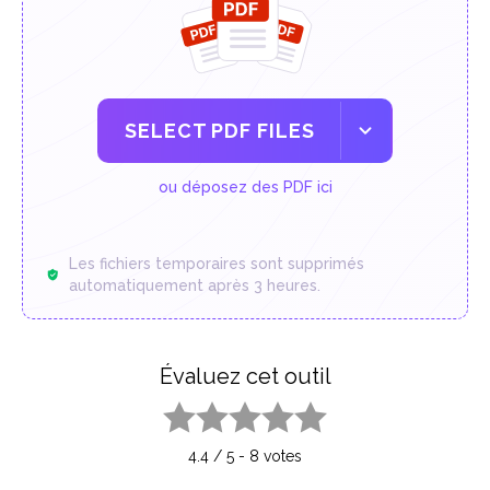
SELECT PDF FILES
ou déposez des PDF ici
Les fichiers temporaires sont supprimés
automatiquement après 3 heures.
Évaluez cet outil
1 star
2 stars
3 stars
4 stars
5 stars
4.4
/
5
-
8
votes