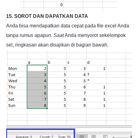
15. SOROT DAN DAPATKAN DATA
Anda bisa mendapatkan data cepat pada file excel Anda
tanpa rumus apapun. Saat Anda menyorot sekelompok
sel, ringkasan akan disajikan di bagian bawah.