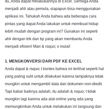
itu, Anda dapat melakukannya di Excel. Semoga Anda
menjadi ahli atau pemula, siapapun bisa menggunakan
aplikasi ini. Tahukah Anda bahwa ada beberapa cara
pintas yang dapat Anda lakukan untuk membuat hidup
lebih mudah dengan program ini? Gunakan ini seperti
ahli dengan trik dan tip yang akan membantu Anda
menjadi efisien! Mari & rsquo; s mulai!
1. MENGKONVERSI DARI PDF KE EXCEL
Anda dapat & rsquo; t kontes bahwa ini terlihat seperti hal
yang paling sulit untuk dilakukan karena tampaknya tidak
mungkin untuk mengambil data dari dokumen non-diedit.
Tapi kabar baiknya adalah, itu adalah & rsquo; t tidak
mungkin lagi karena ada alat online yang ada yang
memungkinkan Anda untuk melakukan ini langsung dan