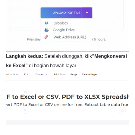
Langkah kedua:
Setelah diunggah, klik
“Mengkonversi
ke Excel”
di bagian bawah layar