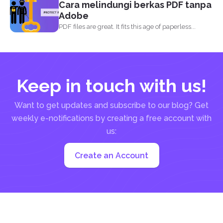
Cara melindungi berkas PDF tanpa
Adobe
PDF files are great. It fits this age of paperless...
Keep in touch with us!
Want to get updates and subscribe to our blog? Get
weekly e-notifications by creating a free account with
us:
Create an Account