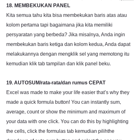
18. MEMBEKUKAN PANEL
Kita semua tahu kita bisa membekukan baris atas atau
kolom pertama tapi bagaimana jika kita memiliki
persyaratan yang berbeda? Jika misalnya, Anda ingin
membekukan baris ketiga dan kolom kedua, Anda dapat
melakukannya dengan mengklik sel yang memotong itu
kemudian klik tab tampilan dan klik panel beku.
19. AUTOSUM/rata-rata/dan rumus CEPAT
Excel was made to make your life easier that’s why they
made a quick formula button! You can instantly sum,
average, count or show the minimum and maximum of
your data with one click. You can do this by highlighting
the cells, click the formulas tab kemudian pilihthe