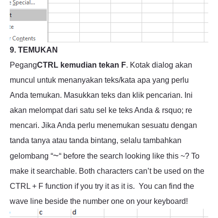
9. TEMUKAN
Pegang
CTRL kemudian tekan F
. Kotak dialog akan
muncul untuk menanyakan teks/kata apa yang perlu
Anda temukan. Masukkan teks dan klik pencarian. Ini
akan melompat dari satu sel ke teks Anda & rsquo; re
mencari. Jika Anda perlu menemukan sesuatu dengan
tanda tanya atau tanda bintang, selalu tambahkan
~
gelombang “
“ before the search looking like this ~? To
make it searchable. Both characters can’t be used on the
CTRL + F function if you try it as it is. You can find the
wave line beside the number one on your keyboard!