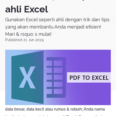
ahli Excel
Gunakan Excel seperti ahli dengan trik dan tips
yang akan membantu Anda menjadi efisien!
Mari & rsquo; s mulai!
Published 21 Jun 2019
data besar, data kecil atau rumus & ndash; Anda nama