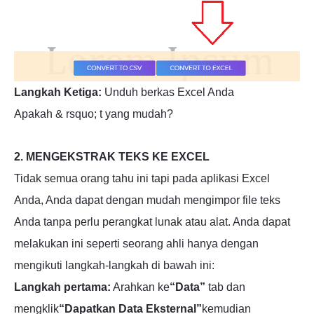
Langkah Ketiga:
Unduh berkas Excel Anda
Apakah & rsquo; t yang mudah?
2. MENGEKSTRAK TEKS KE EXCEL
Tidak semua orang tahu ini tapi pada aplikasi Excel
Anda, Anda dapat dengan mudah mengimpor file teks
Anda tanpa perlu perangkat lunak atau alat. Anda dapat
melakukan ini seperti seorang ahli hanya dengan
mengikuti langkah-langkah di bawah ini:
Langkah pertama:
Arahkan ke
“Data”
tab dan
mengklik
“Dapatkan Data Eksternal”
kemudian