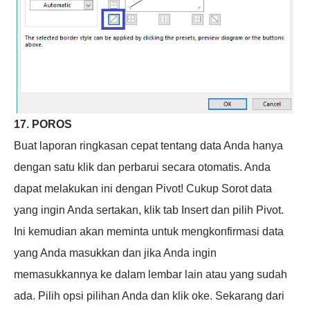
17. POROS
Buat laporan ringkasan cepat tentang data Anda hanya
dengan satu klik dan perbarui secara otomatis. Anda
dapat melakukan ini dengan Pivot! Cukup Sorot data
yang ingin Anda sertakan, klik tab Insert dan pilih Pivot.
Ini kemudian akan meminta untuk mengkonfirmasi data
yang Anda masukkan dan jika Anda ingin
memasukkannya ke dalam lembar lain atau yang sudah
ada. Pilih opsi pilihan Anda dan klik oke. Sekarang dari