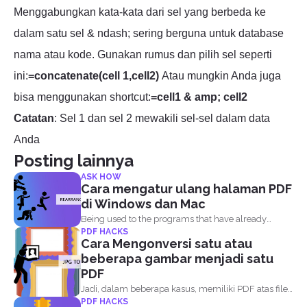
Menggabungkan kata-kata dari sel yang berbeda ke
dalam satu sel & ndash; sering berguna untuk database
nama atau kode. Gunakan rumus dan pilih sel seperti
ini:
=concatenate(cell 1,cell2)
Atau mungkin Anda juga
bisa menggunakan shortcut:
=cell1 & amp; cell2
Catatan
: Sel 1 dan sel 2 mewakili sel-sel dalam data
Anda
Posting lainnya
ASK HOW
Cara mengatur ulang halaman PDF
di Windows dan Mac
Being used to the programs that have already
PDF HACKS
become the...
Cara Mengonversi satu atau
beberapa gambar menjadi satu
PDF
Jadi, dalam beberapa kasus, memiliki PDF atas file
PDF HACKS
gambar lebih...