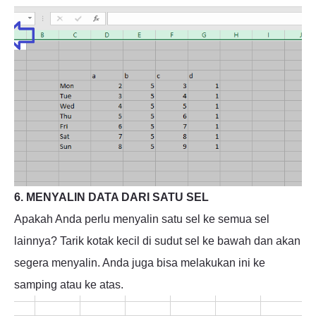
6. MENYALIN DATA DARI SATU SEL
Apakah Anda perlu menyalin satu sel ke semua sel
lainnya? Tarik kotak kecil di sudut sel ke bawah dan akan
segera menyalin. Anda juga bisa melakukan ini ke
samping atau ke atas.