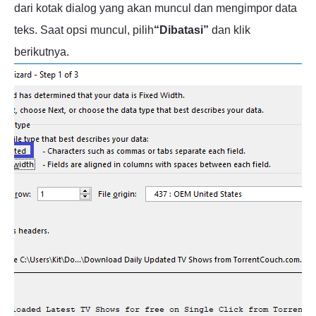
dari kotak dialog yang akan muncul dan mengimpor data
teks. Saat opsi muncul, pilih
“Dibatasi”
dan klik
berikutnya.