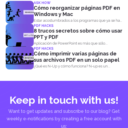
ASK HOW
Cómo reorganizar páginas PDF en
Windows y Mac
Estar acostumbrados a los programas que ya se han
PDF HACKS
convertido...
8 trucos secretos sobre cómo usar
PPT y PDF
Aplicación de PowerPoint es más que sólo...
PDF HACKS
Cómo imprimir varias páginas de
sus archivos PDF en un solo papel
¿Qué es N-Up y cómo funciona? N-up es un...
Keep in touch with us!
Want to get updates and subscribe to our blog? Get
weekly e-notifications by creating a free account with
us: