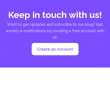
Keep in touch with us!
Want to get updates and subscribe to our blog? Get
weekly e-notifications by creating a free account with
us:
Create an Account