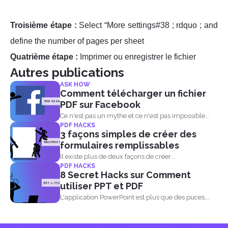
Troisième étape :
Select “More settings#38 ; rdquo ; and
define the number of pages per sheet
Quatrième étape :
Imprimer ou enregistrer le fichier
Autres publications
ASK HOW
Comment télécharger un fichier
PDF sur Facebook
Ce n'est pas un mythe et ce n'est pas impossible...
PDF HACKS
3 façons simples de créer des
formulaires remplissables
Il existe plus de deux façons de créer...
PDF HACKS
8 Secret Hacks sur Comment
utiliser PPT et PDF
L'application PowerPoint est plus que des puces,
des images, des...