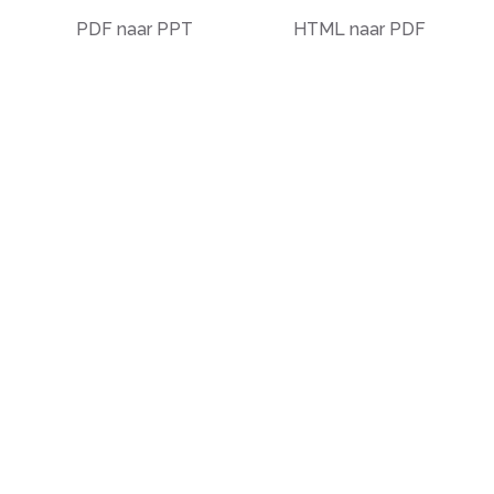
PDF naar PPT
HTML naar PDF
PDF naar EPUB
Illustrator (AI) naar
PDF
PDF naar tekst
OCR naar PDF
PDF naar Markdown
EPUB naar PDF
PDF naar PDF/A
STEP naar PDF
Deskew PDF
Andere
Organiseren
Welke tekst moet ik
Samenvoegen
vertalen?
Splitsen
Ontgrendelen
Batesnummering
Watermerk
Pagina's verwijderen