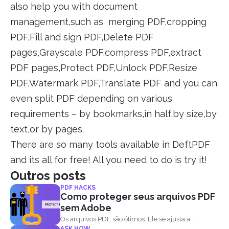
also help you with document
management,such as merging PDF,cropping
PDF,Fill and sign PDF,Delete PDF
pages,Grayscale PDF,compress PDF,extract
PDF pages,Protect PDF,Unlock PDF,Resize
PDF,Watermark PDF,Translate PDF and you can
even split PDF depending on various
requirements – by bookmarks,in half,by size,by
text,or by pages.
There are so many tools available in DeftPDF
and its all for free! All you need to do is try it!
Outros posts
PDF HACKS
Como proteger seus arquivos PDF
sem Adobe
Os arquivos PDF são ótimos. Ele se ajusta a...
ASK HOW