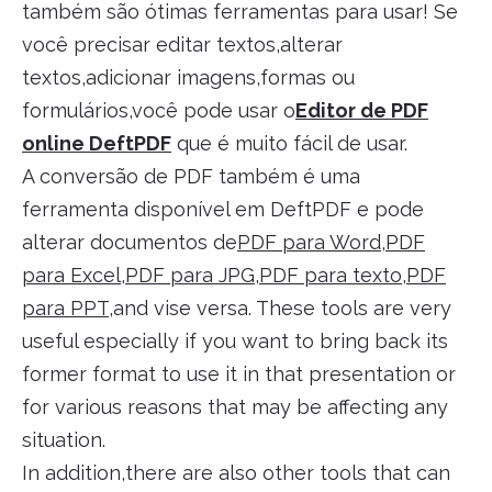
também são ótimas ferramentas para usar! Se
você precisar editar textos,alterar
textos,adicionar imagens,formas ou
formulários,você pode usar o
Editor de PDF
online DeftPDF
que é muito fácil de usar.
A conversão de PDF também é uma
ferramenta disponível em DeftPDF e pode
alterar documentos de
PDF para Word
,
PDF
para Excel
,
PDF para JPG
,
PDF para texto
,
PDF
para PPT
,and vise versa. These tools are very
useful especially if you want to bring back its
former format to use it in that presentation or
for various reasons that may be affecting any
situation.
In addition,there are also other tools that can