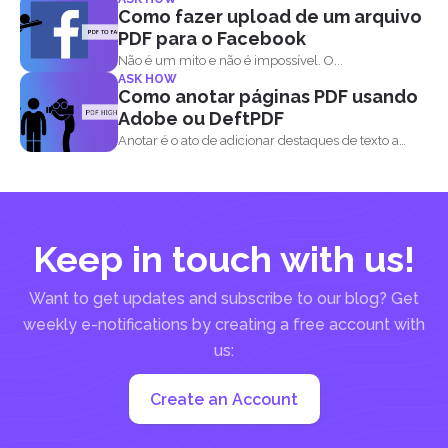
Como fazer upload de um arquivo
PDF para o Facebook
Não é um mito e não é impossível. O...
ASK HOW
Como anotar páginas PDF usando
Adobe ou DeftPDF
Anotar é o ato de adicionar destaques de texto a
um...
Keep in touch with us!
Want to get updates and subscribe to our blog? Get
weekly e-notifications by creating a free account with
us:
Create an Account