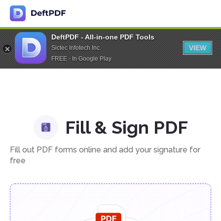
DeftPDF - All-in-one PDF Tools
VIEW
Sictec Infotech Inc.
FREE - In Google Play
Fill & Sign PDF
Fill out PDF forms online and add your signature for
free