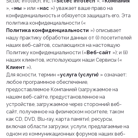
Sictec Infotech, Inc. («
Sictec Infotech
», «
Компания
», «
мы
» или «
нас
») уважает ваше право на
конфиденциальность и обязуется защищать его. Эта
политика конфиденциальности («
Политика конфиденциальности
») описывает
нашу практику обработки данных от (i) посетителей
наших веб-сайтов, ссылающихся на настоящую
Политику конфиденциальности («
Веб-сайт
»); и (ii)
наших клиентов, использующих наши Сервисы («
Клиент
»).
Для ясности, термин «
услуга (услуги)
» означает:
любое программное обеспечение,
предоставляемое Компанией (загружаемое на
нашем веб-сайте, предустановленное на
устройстве, загружаемое через сторонний веб-
сайт, полученное на физическом носителе, таком
как CD, DVD, Blu-ray, карта памяти), ресурсы,
включая области загрузки, услуги, предлагаемые на
одном из коммуникационных форумов наших веб-