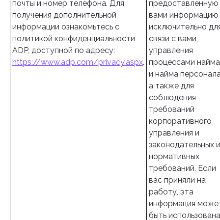
почты и номер телефона. Для
предоставленную
получения дополнительной
вами информацию
информации ознакомьтесь с
исключительно дл
политикой конфиденциальности
связи с вами,
ADP, доступной по адресу:
управления
https://www.adp.com/privacy.aspx
.
процессами найма
и найма персонала
а также для
соблюдения
требований
корпоративного
управления и
законодательных 
нормативных
требований. Если
вас приняли на
работу, эта
информация може
быть использован