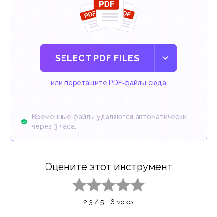
SELECT PDF FILES
или перетащите PDF‑файлы сюда
Временные файлы удаляются автоматически
через 3 часа.
Оцените этот инструмент
1 star
2 stars
3 stars
4 stars
5 stars
2.3
/
5
-
6
votes